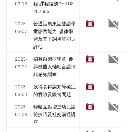
03-18
程-課程編號CHILD3-
202505
2025-
普通話廣東話雙語學
03-07
童語言能力_規律學
習及其非詞複誦能力
評估
2025-
招募自閉症學童_參
03-07
與機器人輔助言語情
緒感知訓練
2025-
飲得食得認知障礙症
03-04
的吞嚥及餵食問題
2025-
輕鬆互動增進幼兒語
01-03
前技巧及社交溝通講
座