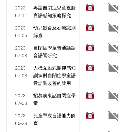
2023-
粵語自閉症兒童視聽
07-11
言語感知策略探究
2023-
幼兒餵食及吞嚥識別
07-05
篩查
2023-
自閉症學童普通話語
07-03
音語調研究
2023-
人機互動式韻律感知
07-03
訓練對自閉症學童語
音語調改善的效用
2023-
招募廣東話自閉症學
07-03
童
2023-
兒童單次言語能力篩
06-28
查