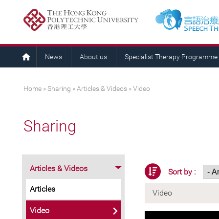
News
About us
Specialist Therapy Programme
You are here
Home
»
Sharing
»
Articles & Videos
» Video
Sharing
Articles & Videos
Sort by :
Articles
Video
Video