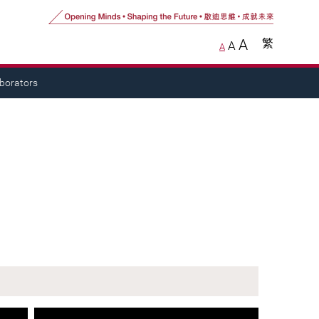
A
繁
A
A
aborators