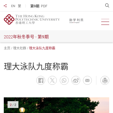
跳
开
第9期
PDF
EN
繁
分享到
到
主
要
开启
内
容
2022年秋冬季号 -
第9期
主页
理大社群
理大泳队九度称霸
理大泳队九度称霸
1
/
2