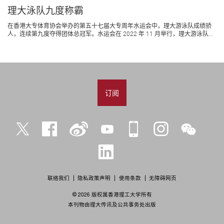
理大泳队九度称霸
在香港大专体育协会举办的第五十七届大专周年水运会中，理大游泳队成绩骄
人，连续第九度夺得团体总冠军。水运会在 2022 年 11 月举行，理大游泳队...
订阅
Twitter
Facebook
微
YouTube
iPolyU
Instagram
微
博
信
LinkedIn
联络我们
隐私政策声明
使用条款
无障碍网页
© 2026 版权属香港理工大学所有
本刊物由理大传讯及公共事务处出版