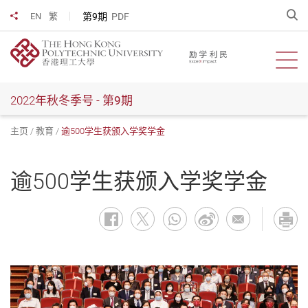
跳
开
第9期
PDF
EN
繁
分享到
到
主
要
开启
内
容
2022年秋冬季号 -
第9期
主页
教育
逾500学生获颁入学奖学金
逾500学生获颁入学奖学金