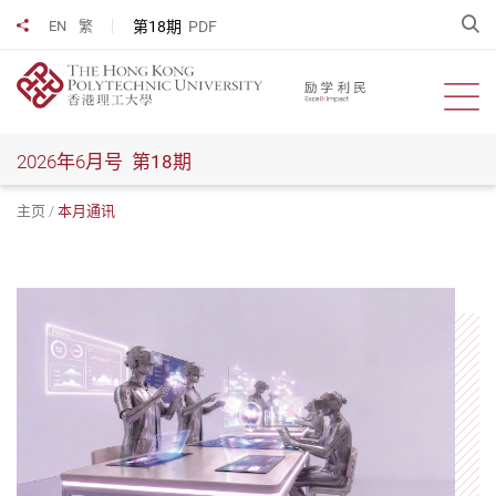
跳
开
第18期
PDF
EN
繁
分享到
到
主
要
开启
内
容
2026年6月号
第18期
主页
本月通讯