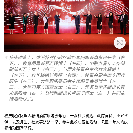
放大
校庆晚宴上，香港特别行政区政务司副司长卓永兴先生（右
五）、教育局局长蔡若莲博士（左四）、中联办青年工作部
副部长万宁女士（右三），与理大校董会主席林大辉博士
（左五）、校长滕锦光教授（右四）、校董会副主席李国祥
医生（左三）、大学顾问委员会主席颜吴余英博士（左
二）、大学司库方蕴萱女士（右二）、常务及学务副校长黄
永德教授（右一）及行政副校长卢丽华博士（左一）共同主
持启动仪式。
校庆晚宴假理大教研酒店唯港荟举行，一衆社会贤达、政府官员、业界伙
伴，以及师生、校友等济济一堂，参与此校庆压轴活动，见证一年来的庆
祝活动圆满举行。