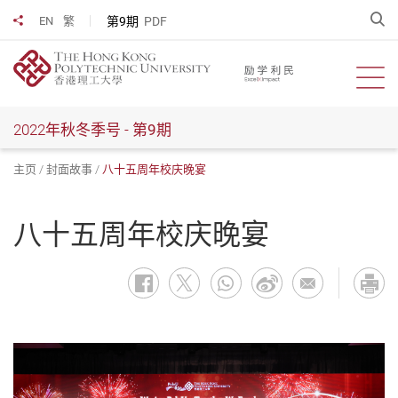
跳
开
第9期
PDF
EN
繁
分享到
到
主
要
开启
内
容
2022年秋冬季号 -
第9期
主页
封面故事
八十五周年校庆晚宴
八十五周年校庆晚宴