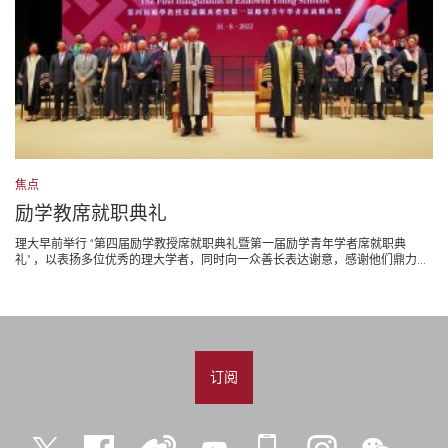
焦点
励学教席就职典礼
理大早前举行 “第四届励学教授席就职典礼暨第一届励学青年学者席就职典
礼" ，以表扬多位优秀的理大学者，同时向一众善长表达谢意，感谢他们鼎力...
订阅