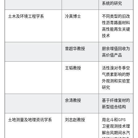
系统的研究
土木及环境工程学系
冷真博士
不同类型的旧改
性沥青路面材料
高性能再生关键
技术
曾超华教授
厨余增值回收为
高价值产品
王韬教授
活性溴对冬季空
气质素影响的野
外观测和实验室
研究
余涛教授
基于纤维复材的
新型组合结构
土地测量及地理资讯学系
刘志赵教授
用北斗和GPS
卫星观测技术理
解台风期间水汽