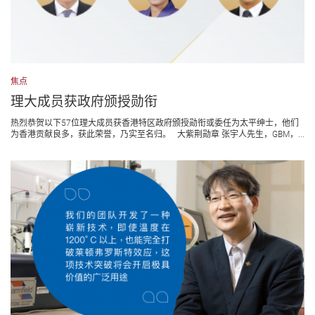
焦点
理大成员获政府颁授勋衔
热烈恭贺以下57位理大成员获香港特区政府颁授勋衔或委任为太平绅士，他们
为香港贡献良多，获此荣誉，乃实至名归。 大紫荆勋章 张宇人先生，GBM，...