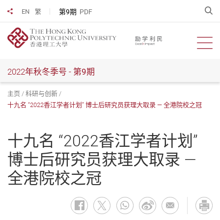
跳
开
第9期
PDF
EN
繁
分享到
到
主
要
开启
内
容
2022年秋冬季号 -
第9期
主页
科研与创新
十九名 “2022香江学者计划” 博士后研究员获理大取录 — 全港院校之冠
十九名 “2022香江学者计划”
博士后研究员获理大取录 —
全港院校之冠