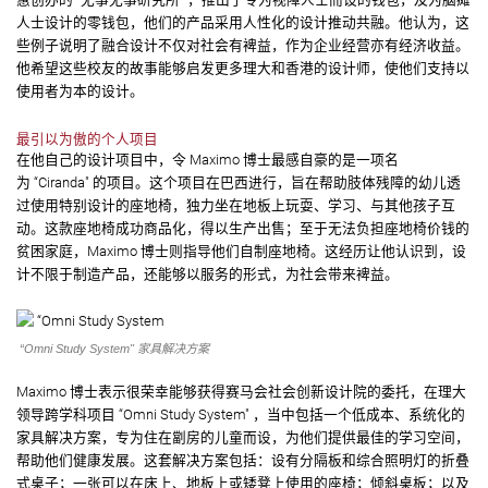
人士设计的零钱包，他们的产品采用人性化的设计推动共融。他认为，这
些例子说明了融合设计不仅对社会有裨益，作为企业经营亦有经济收益。
他希望这些校友的故事能够启发更多理大和香港的设计师，使他们支持以
使用者为本的设计。
最引以为傲的个人项目
在他自己的设计项目中，令 Maximo 博士最感自豪的是一项名
为 “Ciranda" 的项目。这个项目在巴西进行，旨在帮助肢体残障的幼儿透
过使用特别设计的座地椅，独力坐在地板上玩耍、学习、与其他孩子互
动。这款座地椅成功商品化，得以生产出售；至于无法负担座地椅价钱的
贫困家庭，Maximo 博士则指导他们自制座地椅。这经历让他认识到，设
计不限于制造产品，还能够以服务的形式，为社会带来裨益。
“Omni Study System" 家具解决方案
Maximo 博士表示很荣幸能够获得赛马会社会创新设计院的委托，在理大
领导跨学科项目 “Omni Study System" ，当中包括一个低成本、系统化的
家具解决方案，专为住在劏房的儿童而设，为他们提供最佳的学习空间，
帮助他们健康发展。这套解决方案包括：设有分隔板和综合照明灯的折叠
式桌子；一张可以在床上、地板上或矮凳上使用的座椅；倾斜桌板；以及