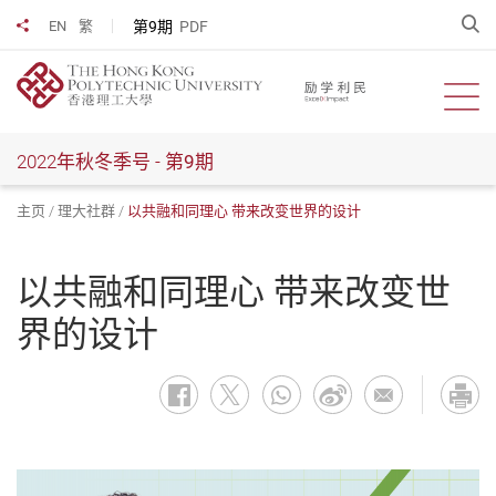
跳
开
第9期
PDF
EN
繁
分享到
到
主
要
开启
内
容
2022年秋冬季号 -
第9期
主页
理大社群
以共融和同理心 带来改变世界的设计
以共融和同理心 带来改变世
界的设计