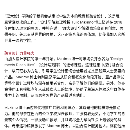
“理大设计学院给了我机会从事以学生为本的教育和融合设计，这是我一
直梦寐以求的工作。" 设计学院助理教授 Tulio Maximo 博士忆述在 2018
年时加入理大的原因，并补充说： “理大设计学院锐意培育别具创意、思
想开明、矢志贡献世界的领袖，这正正符合我的价值观，促使我加入这所
世界一流的学院。"
融合设计力量强大
由加入设计学院的第一年开始，Maximo 博士每年均会开办名为 “Design
meets Disabilities" （设计与残障）的选修课程。这课程集中探讨融合设
计，以同理心为方法，引导学生设计更切合使用者尤其是残障人士需要的
产品。Maximo 博士特别鼓励学生从研究和概念化阶段开始，至产品测试
等整个设计过程均与潜在使用者合作，亲身了解他们的需要。另外，他亦
会使用工具模拟老年人或残疾人士的处境，协助学生深入体验这些群体在
能力上的限制，从而思考怎样的产品最适合他们。
Maximo 博士满腔热忱地推广共融和同理心，其母是他的榜样亦是推动
力。他的母亲在巴西的公立学校担任教师，主张有教无类，不论学生的背
景或个人情况，一律扶助和教导，并且竭尽全力帮助社会上最弱势的群
体。母亲这种精神激发了 Maximo 博士，以融合设计服务他人。驱使他推