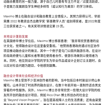
动融合教育的另一股力量，源于自己儿时患有专注力不足／过度活跃症，
于是致力发展顾及学生神经多样性（或认知行为差异）的学习体验。
Maximo 博士在融合设计和融合教育上全情投入，其努力获得认可，早前
荣膺 2022 年教资会杰出教学奖 “新晋教学人员" 组别得奖者，是2022年度
三位获奖者之一。有关奖项详情请见第 23 页。
本地设计蓬勃发展
在英国修毕博士学位后，Maximo 博士移居香港： “我非常欣赏香港的设
计文化，觉得融合设计在这里备受重视。" 他赞扬香港政府通过社区协作
项目推动融合设计的做法，其中一个例子是屯门公园共融游乐场，在设计
阶段政府便与儿童和长者等潜在使用者合作，使游乐场做到以使用者为
本。同时，他见到设计学院的学生为毕业作品或设计企划订立主题时，会
以应对社会问题为题目，令他感到鼓舞。
融合设计带来社会和经济价值
Maximo 博士受到不少亚洲创作者的影响，当中包括日本时装设计师山本
耀司。山本开创了时尚界的融合设计，在数十年前开始一直制作适合男女
穿着的中性服饰。另外，Maximo 博士亦非常欣赏一些理大设计学院的校
友所开创的融合设计项目，例如 Rico Chan 博士所创办的社会企
业 “Beyond Vision Projects" ，旨在提高视障人士的生活质素；还有由梁雯
蕙创办的 “无事无事研究所" ，推出了专为视障人士而设的钱包，及为脑瘫