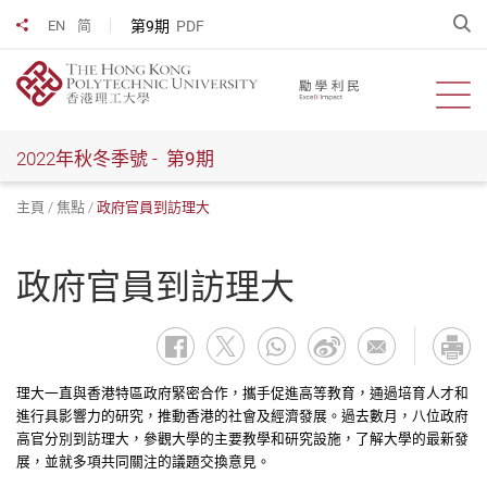
跳
開
第9期
PDF
EN
简
分享到
到
主
要
開啟
內
容
2022年秋冬季號 -
第9期
主頁
焦點
政府官員到訪理大
政府官員到訪理大
理大一直與香港特區政府緊密合作，攜手促進高等教育，通過培育人才和
進行具影響力的研究，推動香港的社會及經濟發展。過去數月，八位政府
高官分別到訪理大，參觀大學的主要教學和研究設施，了解大學的最新發
展，並就多項共同關注的議題交換意見。