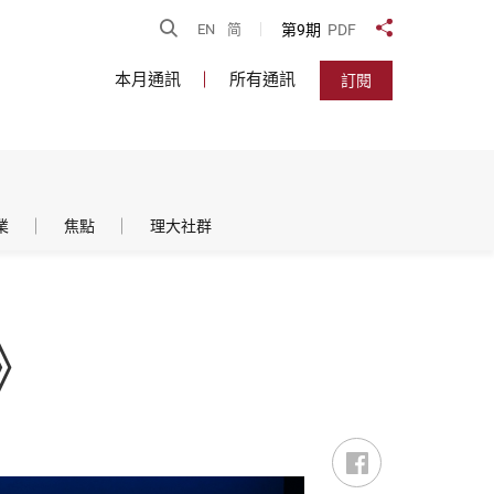
開啟搜尋
第9期
PDF
EN
简
分享到
本月通訊
所有通訊
訂閱
業
焦點
理大社群
》