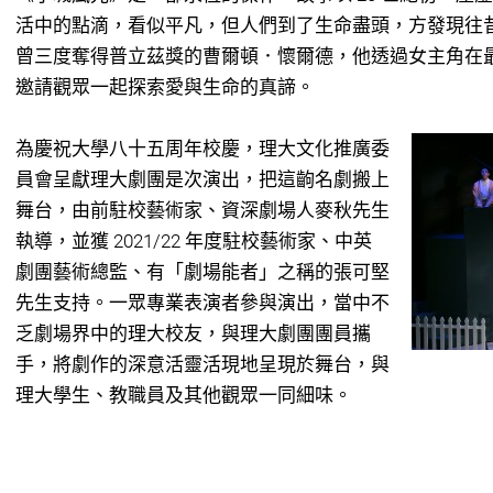
活中的點滴，看似平凡，但人們到了生命盡頭，方發現往
曾三度奪得普立茲獎的曹爾頓．懷爾德，他透過女主角在
邀請觀眾一起探索愛與生命的真諦。
為慶祝大學八十五周年校慶，理大文化推廣委
員會呈獻理大劇團是次演出，把這齣名劇搬上
舞台，由前駐校藝術家、資深劇場人麥秋先生
執導，並獲 2021/22 年度駐校藝術家、中英
劇團藝術總監、有「劇場能者」之稱的張可堅
先生支持。一眾專業表演者參與演出，當中不
乏劇場界中的理大校友，與理大劇團團員攜
手，將劇作的深意活靈活現地呈現於舞台，與
理大學生、教職員及其他觀眾一同細味。