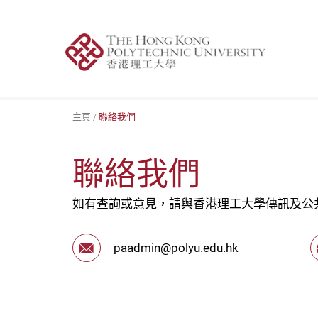
跳
到
主
要
內
容
主頁
聯絡我們
聯絡我們
如有查詢或意見，請與香港理工大學傳訊及公
paadmin@polyu.edu.hk