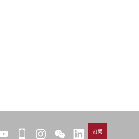
訂閱
YouTube
iPolyU
Instagram
微
LinkedIn