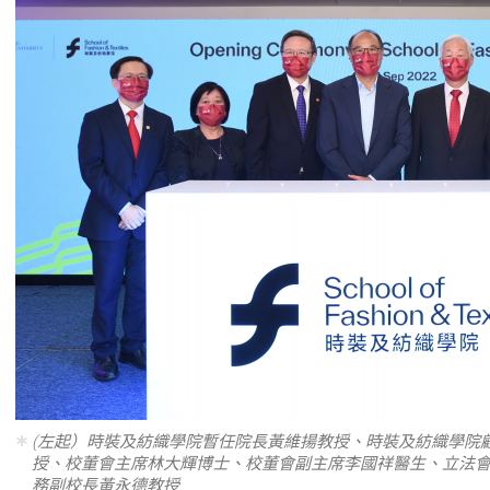
(左起）時裝及紡織學院暫任院長黃維揚教授、時裝及紡織學院
授、校董會主席林大輝博士、校董會副主席李國祥醫生、立法
務副校長黃永德教授