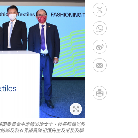
放大
顧問委員會主席陳淑玲女士、校長滕錦光教
會紡織及製衣界議員陳祖恒先生及常務及學