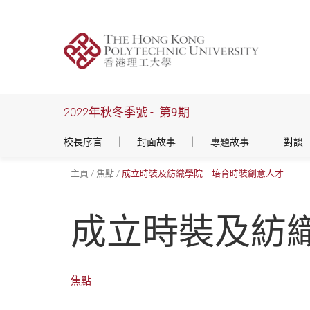
跳
到
主
要
內
容
2022年秋冬季號 -
第9期
校長序言
封面故事
專題故事
對談
主頁
焦點
成立時裝及紡織學院 培育時裝創意人才
成立時裝及紡
焦點