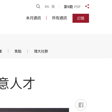
開啟搜尋
第9期
PDF
EN
简
分享到
本月通訊
所有通訊
訂閱
業
焦點
理大社群
意人才