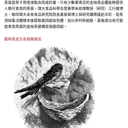
燕窩是燕子用唾液黏合而成的巢，只有少數東南亞的金絲燕品種能夠提供
人類可食用的燕窩。理大食品科學及營養學系助理教授（研究）江行健博
士，聯同理大未來食品研究院院長黃家興博士與研究團隊遠赴印尼，從燕
洞採集活體樣本後提取基因組染色體，加以序列和組裝，最後成功為可製
造食用燕窩的金絲燕建構首個基因組。
鑑辨表皮生長相關基因