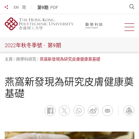
跳
開
第9期
PDF
EN
简
分享到
到
主
要
開啟
內
容
2022年秋冬季號 -
第9期
主頁
跨學科研究
燕窩新發現為研究皮膚健康奠基礎
燕窩新發現為研究皮膚健康奠
基礎