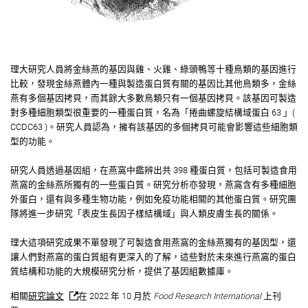
理大研究人員將金絲燕的基因與雞、火雞、綠頭鴨等十種鳥類的基因進行
比較，發現金絲燕體內一種與製造蛋白質有關的基因比其他鳥類多，金絲
燕有多個基因拷貝，而其餘大多數鳥類只有一個基因拷貝。該基因可製造
對多種細胞類型很重要的一種蛋白質，名為「捲曲螺旋結構域蛋白 63 」(
CCDC63 )。研究人員認為，擁有該基因的多個拷貝可能會影響這些細胞類
型的功能。
研究人員透過基因組，在燕窩中鑑辨出共 398 種蛋白質，包括可製造食用
燕窩的金絲燕所獨有的一些蛋白質。研究分析亦發現，燕窩含有多種細胞
外蛋白，還有與多種生物功能，例如免疫功能相關的其他蛋白質。研究團
隊將進一步研究「表皮生長因子樣結構域」與人類皮膚生長的關係。
理大這項研究成果不單發現了可製造食用燕窩的金絲燕獨有的基因型，還
讓人們對燕窩的蛋白質組有更深入的了解，這些對於未來進行燕窩的蛋白
質結構和功能的大規模研究分析，提供了基因組數據庫。
相關
研究論文
在 2022 年 10 月於
Food Research International
上刊