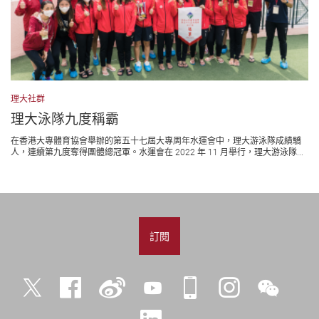
理大社群
理大泳隊九度稱霸
在香港大專體育協會舉辦的第五十七屆大專周年水運會中，理大游泳隊成績驕
人，連續第九度奪得團體總冠軍。水運會在 2022 年 11 月舉行，理大游泳隊...
訂閱
Twitter
Facebook
微
YouTube
iPolyU
Instagram
微
博
信