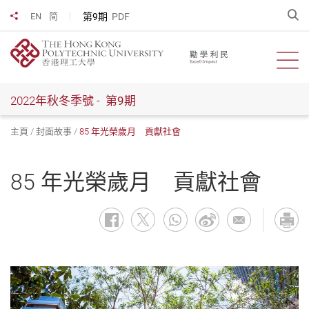
跳
開
第9期
PDF
EN
简
分享到
到
主
要
開啟
內
容
2022年秋冬季號 -
第9期
主頁
封面故事
85 年光榮歲月 貢獻社會
85 年光榮歲月 貢獻社會