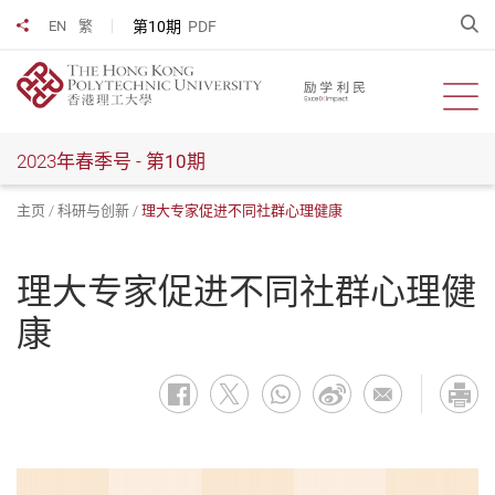
跳
开
第10期
PDF
EN
繁
分享到
到
主
要
开启
内
容
2023年春季号 -
第10期
主页
科研与创新
理大专家促进不同社群心理健康
理大专家促进不同社群心理健
康