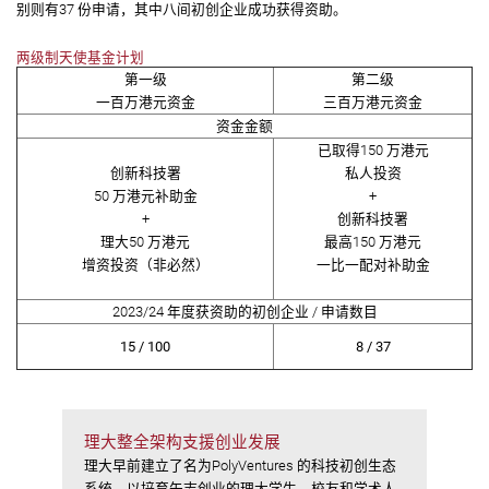
别则有37 份申请，其中⼋间初创企业成功获得资助。
两级制天使基金计划
第一级
第二级
一百万港元资金
三百万港元资金
资金金额
已取得150 万港元
创新科技署
私人投资
50 万港元补助金
+
+
创新科技署
理大50 万港元
最高150 万港元
增资投资（非必然）
一比一配对补助金
2023/24 年度获资助的初创企业 / 申请数目
15 / 100
8 / 37
理大整全架构支援创业发展
理大早前建立了名为PolyVentures 的科技初创生态
系统，以培育矢志创业的理大学生、校友和学术人