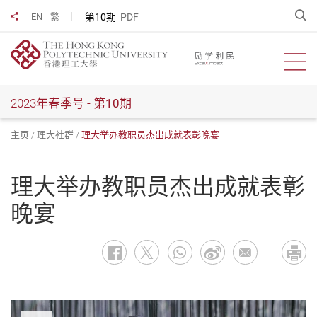
跳
开
第10期
PDF
EN
繁
分享到
到
主
要
开启
内
容
2023年春季号 -
第10期
主页
理大社群
理大举办教职员杰出成就表彰晚宴
理大举办教职员杰出成就表彰
晚宴