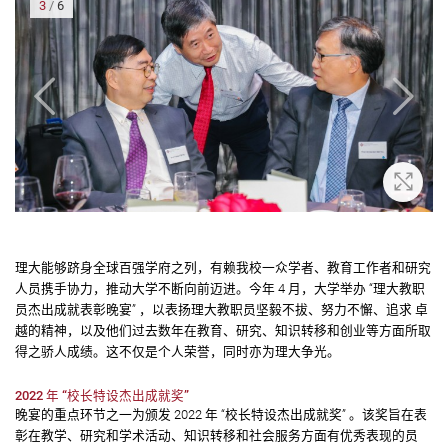
4
/
6
大
放大
理大能够跻身全球百强学府之列，有赖我校一众学者、教育工作者和研究
人员携手协力，推动大学不断向前迈进。今年 4 月，大学举办 “理大教职
员杰出成就表彰晚宴” ，以表扬理大教职员坚毅不拔、努力不懈、追求 卓
越的精神，以及他们过去数年在教育、研究、知识转移和创业等方面所取
得之骄人成绩。这不仅是个人荣誉，同时亦为理大争光。
2022 年 “校长特设杰出成就奖”
晚宴的重点环节之一为颁发 2022 年 “校长特设杰出成就奖” 。该奖旨在表
彰在教学、研究和学术活动、知识转移和社会服务方面有优秀表现的员