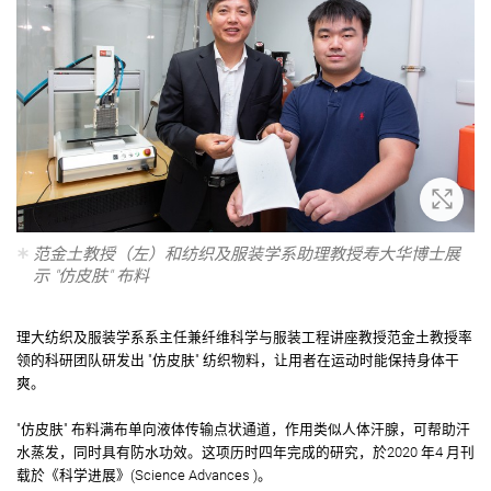
放大
范金土教授（左）和纺织及服装学系助理教授寿大华博士展
示 "仿皮肤" 布料
理大纺织及服装学系系主任兼纤维科学与服装工程讲座教授范金土教授率
领的科研团队研发出 "仿皮肤" 纺织物料，让用者在运动时能保持身体干
爽。
"仿皮肤" 布料满布单向液体传输点状通道，作用类似人体汗腺，可帮助汗
水蒸发，同时具有防水功效。这项历时四年完成的研究，於2020 年4 月刊
载於《科学进展》(Science Advances )。