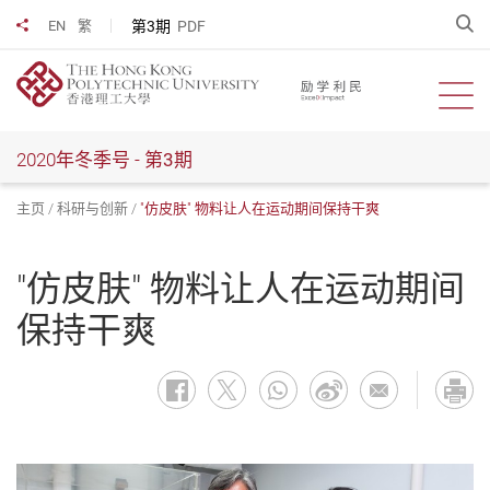
跳
开
第3期
PDF
EN
繁
分享到
到
主
要
开启
内
容
2020年冬季号 -
第3期
主页
科研与创新
"仿皮肤" 物料让人在运动期间保持干爽
"仿皮肤" 物料让人在运动期间
保持干爽