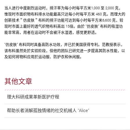
当人进行中度剧烈运动时，排汗率为每小时每平方米1,000 至 2,000 克，
惟现时市面织物布料排水功能最高只达每小时每平方米 460 克。而理大的
创新技术＂仿皮肤＂布料的排汗功能可达到每小时每平方米6,600 克，较
现时巿面上最好的透气织物布料高出 15倍。由於 "仿皮肤" 布料的吸湿功
能非常高，用者在运动时不会被汗水湿透，感觉更舒适。
"仿皮肤" 布料同时具备高防水功效，并已於美国获得专利。范教授表示，
该布料虽然处於实验阶段，但他的团队已研究进一步提高其防水性能，以
及如何将物料应用於运动服、防护衣和休闲服。
其他文章
理大科研成果革新医护疗程
帮助长者消解孤独情绪的社交机械人 "Alice"