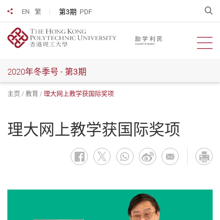
跳
开
第3期
PDF
EN
繁
分享到
到
主
要
开启
内
容
2020年冬季号 -
第3期
主页
教育
理大网上教学获国际奖项
理大网上教学获国际奖项