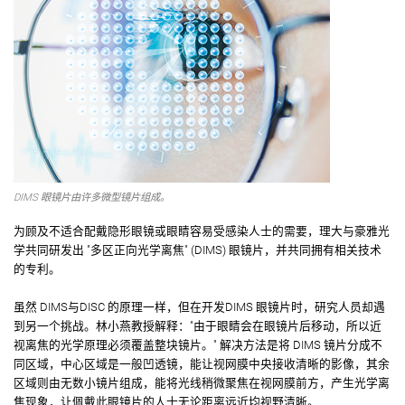
DIMS 眼镜片由许多微型镜片组成。
为顾及不适合配戴隐形眼镜或眼睛容易受感染人士的需要，理大与豪雅光
学共同研发出 "多区正向光学离焦" (DIMS) 眼镜片，并共同拥有相关技术
的专利。
虽然 DIMS与DISC 的原理一样，但在开发DIMS 眼镜片时，研究人员却遇
到另一个挑战。林小燕教授解释："由于眼睛会在眼镜片后移动，所以近
视离焦的光学原理必须覆盖整块镜片。" 解决方法是将 DIMS 镜片分成不
同区域，中心区域是一般凹透镜，能让视网膜中央接收清晰的影像，其余
区域则由无数小镜片组成，能将光线稍微聚焦在视网膜前方，产生光学离
焦现象，让佩戴此眼镜片的人士无论距离远近均视野清晰。