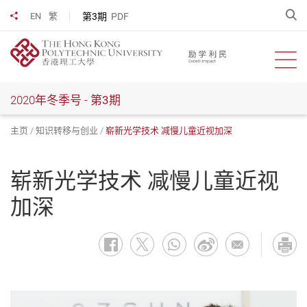
跳
开
第3期
PDF
EN
繁
分享到
到
主
要
开启
内
容
2020年冬季号 -
第3期
主页
知识转移与创业
崭新光学技术 减慢儿童近视加深
崭新光学技术 减慢儿童近视
加深