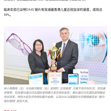
临床实验已证明DIMS 镜片有效减缓香港儿童近视加深的速度，成效达
59%。
林小燕教授（左）与杜嗣河教授（右）发明的 "近视离焦"
方案
不但开创先河，而且屡
获殊荣，包括第39届日内瓦国际发明展大奖及特别金奖；第46届日内瓦国际发明展全
场总冠军、特别大奖及评判特别嘉许金奬；以及2020法国国际光学眼镜展览会 "镜片/
隐形眼镜" 类别大奖。