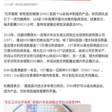
DISC是一种多区域软性镜片。
"光学离焦" 软性隐形眼镜 (DISC) 是首个以此技术制成的产品。研究团队进
行了一项为期两年、以8至13岁香港学童为对象的临床测试，结果显示，
每天配戴DISC八小时，能有效减慢近视加深速度达60%。
2016年，杜嗣河教授与一名理大毕业生成立初创企业视觉科技有限公司
(VST) ， 推动DISC镜片的商业投产计划。除了获科技园—理大科技培育基
金及理大科技领航基金110万港元的资助外，VST多年以来也获得超过230
万港元的后续资金。理大在2018年与VST达成协议，由该公司负责生产，
并向认可的光学诊所与验配中心供应DISC镜片；另一方面，理大的眼科视
光学诊所亦会销售DISC镜片，并培训视光师配戴此镜片的正确方法。
DISC在香港面世一年后，VST推出一日即弃DISC镜片（DISC-1 Day）。
DISC-1 Day现已在香港和中国内地发售，并计划在亚太区市场推出。
杜教授表示："我很高兴经过多年努力研究，DISC终於可以成功商品化，
成为产品，切实地造福有需要的学童。"
"多区正向光学离焦" 眼镜片有效减慢近视加深速度59%