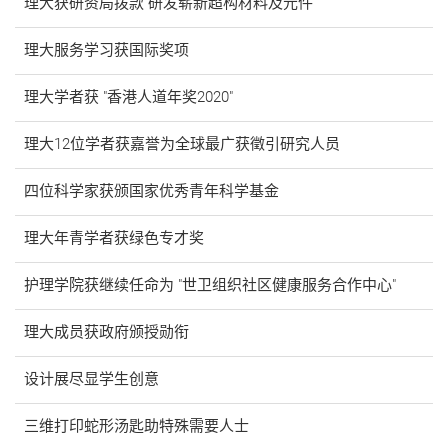
理大获研资局拨款 研发崭新超构材料及元件
理大服务学习获国际奖项
理大学者获 "香港人道年奖2020"
理大12位学者获嘉誉为全球最广获徵引研究人员
四位科学家获颁国家优秀青年科学基金
理大年青学者获绿色专才奖
护理学院获继续任命为 "世卫组织社区健康服务合作中心"
理大成员获政府颁授勋衔
设计展尽显学生创意
三维打印蛇形汤匙助特殊需要人士