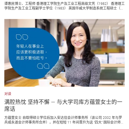
谭惠民博士、工程师 香港理工学院生产及工业工程高级文凭（1982） 香港理工
学院生产及工业工程副学士学位（1983） 英国华威大学制造系统工程硕士（...
对谈
满腔热忱 坚持不懈 — 与大学司库方蕴萱女士的一
席话
方蕴萱女士 自取得硕士学位后加入安达信会计师事务所（该公司 2002 年与罗
兵咸永道会计师事务所合并），并在短短 11 年间晋升为这 "四大" 国际会计师...