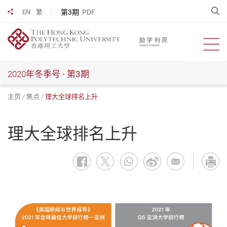
跳
开
第3期
PDF
EN
繁
分享到
到
主
要
开启
内
容
2020年冬季号 -
第3期
主页
焦点
理大全球排名上升
理大全球排名上升