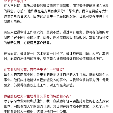
业上节节攀升 ?
在大学时期，我听从爸爸的建议修读工商管理，而我很快便能掌握会计科
的概念，心想："也许我在这方面有点天分！" 毕业后，我立志要成为会计
师事务所的合伙人，因为这是其中一个最快的途径，让我可以在短短十年
间成为老板。
有些人觉得审计工作很沉闷，其实不然。通过审计服务，你可在佷短的时
间内了解不同行业的运作。此外，你还需持续吸收新知识，掌握创新科技
的最新发展，方能满足客户所需。
在我而言，会计是一门艺术多於一门科学。会计师在应用会计和审计准则
时，必须作出适当的判断，这正是会计师和核数师的价值和挑战所在。
在事业规划方面，可否给予学生一些建议？
每个人的志向都不同，最重要的是要认清自己的人生目标，继而规划个人
事业。他们应拣选能让自己热诚投入的事业。以我和众多前辈为例：每天
醒来，仍觉得很喜欢上班工作，对工作充满热诚。
你会鼓励理大学生培养什么重要的特质和心态？
除了学习专业知识和技能外，我一直鼓励年轻人要抱持开放的心态去探索
世界，例如参加大学的交流计划。其目的在於体验不同文化，以及学习与
不同背景的人士相处，这将让他们一生受用。