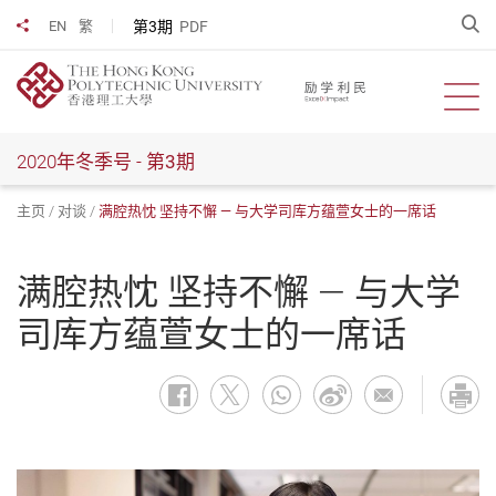
跳
开
第3期
PDF
EN
繁
分享到
到
主
要
开启
内
容
2020年冬季号 -
第3期
主页
对谈
满腔热忱 坚持不懈 — 与大学司库方蕴萱女士的一席话
满腔热忱 坚持不懈 — 与大学
司库方蕴萱女士的一席话