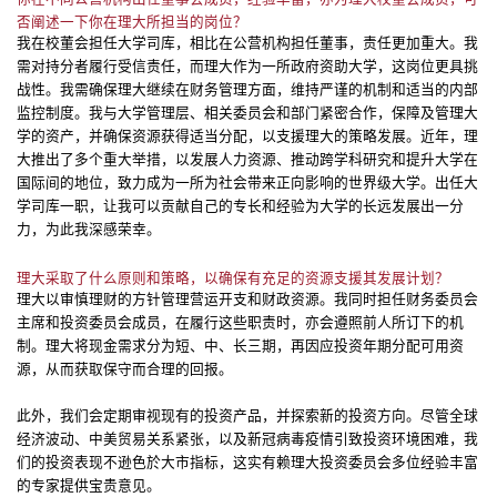
否阐述一下你在理大所担当的岗位？
我在校董会担任大学司库，相比在公营机构担任董事，责任更加重大。我
需对持分者履行受信责任，而理大作为一所政府资助大学，这岗位更具挑
战性。我需确保理大继续在财务管理方面，维持严谨的机制和适当的内部
监控制度。我与大学管理层、相关委员会和部门紧密合作，保障及管理大
学的资产，并确保资源获得适当分配，以支援理大的策略发展。近年，理
大推出了多个重大举措，以发展人力资源、推动跨学科研究和提升大学在
国际间的地位，致力成为一所为社会带来正向影响的世界级大学。出任大
学司库一职，让我可以贡献自己的专长和经验为大学的长远发展出一分
力，为此我深感荣幸。
理大采取了什么原则和策略，以确保有充足的资源支援其发展计划？
理大以审慎理财的方针管理营运开支和财政资源。我同时担任财务委员会
主席和投资委员会成员，在履行这些职责时，亦会遵照前人所订下的机
制。理大将现金需求分为短、中、长三期，再因应投资年期分配可用资
源，从而获取保守而合理的回报。
此外，我们会定期审视现有的投资产品，并探索新的投资方向。尽管全球
经济波动、中美贸易关系紧张，以及新冠病毒疫情引致投资环境困难，我
们的投资表现不逊色於大市指标，这实有赖理大投资委员会多位经验丰富
的专家提供宝贵意见。