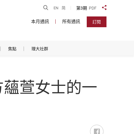
開啟搜尋
第3期
PDF
EN
简
分享到
本月通訊
所有通訊
訂閱
焦點
理大社群
方蘊萱女士的一