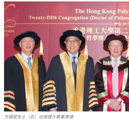
方蘊萱女士（右）出席理大畢業典禮