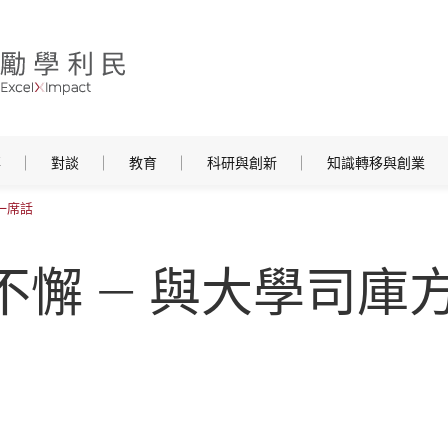
事
對談
教育
科研與創新
知識轉移與創業
一席話
不懈 — 與大學司庫