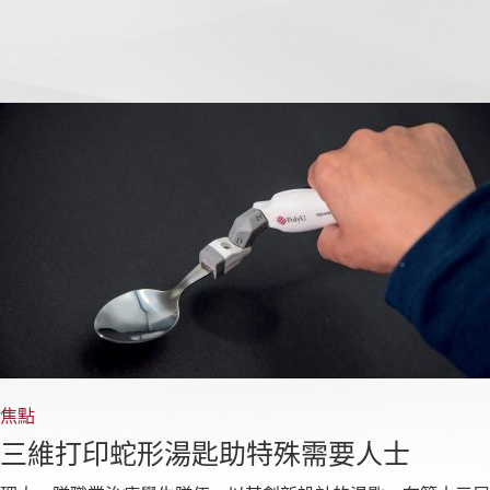
焦點
三維打印蛇形湯匙助特殊需要人士