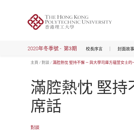
跳
到
主
要
內
容
2020年冬季號 -
第3期
校長序言
封面故
主頁
對談
滿腔熱忱 堅持不懈 — 與大學司庫方蘊萱女士的
滿腔熱忱 堅持
席話
對談