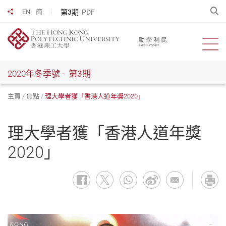
跳
開
第3期
PDF
EN
简
分享到
到
主
要
開啟
內
容
2020年冬季號 -
第3期
主頁
焦點
理大學者獲「香港人道年獎2020」
理大學者獲「香港人道年獎
2020」