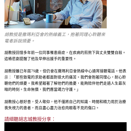
胡教授是撒瑪利亞會的熱線義工，抱著同理心聆聽來
電者訴說煩憂。
胡教授回憶多年前一位同事罹患癌症，在疾病的煎熬下與丈夫雙雙自殺。
這樁悲劇提醒了他及早伸出援手的重要性。
胡教授雖已年屆79歲，但仍會在撒瑪利亞會熱線中心通宵接聽電話。他表
示：「那些致電的求助者都面對很大的痛苦。我們會抱著同理心，耐心聆
聽他們的煩憂。我希望藉著了解他們的擔憂，能夠陪伴他們走過人生最灰
暗的時刻。生命無價，我們應當竭力守護。」
胡教授心慈好善，受人敬仰，他不僅將自己的知識、時間和精力用於治療
喪失視力的患者，而且盡心盡力治愈肉眼看不見的傷口。
請細聽胡志城教授分享：