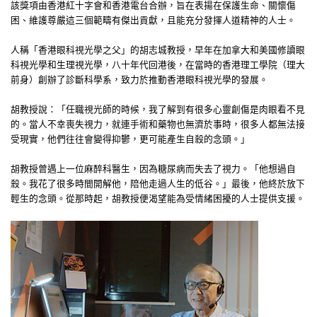
該獎項由香港紅十字會和香港電台合辦，旨在表揚在保護生命、關懷傷
困、維護尊嚴這三個範疇有傑出貢獻，且能充分發揮人道精神的人士。
人稱「香港眼科視光學之父」的胡志城教授，早年在加拿大和美國修讀眼
科視光學和生理視光學，八十年代回港後，在當時的香港理工學院（理大
前身）創辦了診斷科學系，致力於推動香港眼科視光學的發展。
胡教授說：「任職視光師的時候，我了解到有很多心靈創傷是肉眼看不見
的。當人不幸喪失視力，就連手術和藥物也無濟於事時，很多人都無法接
受現實，他們往往會變得抑鬱，更可能產生自殺的念頭。」
胡教授曾遇上一位麻醉科醫生，因為糖尿病而失去了視力。「他想過自
殺。我花了很多時間開解他，陪他走過人生的低谷。」最後，他終於放下
輕生的念頭。從那時起，胡教授便渴望能為受情緒困擾的人士提供支援。