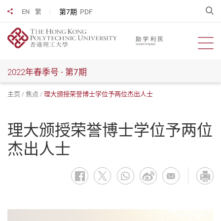
跳
开
第7期
PDF
EN
繁
分享到
到
主
要
开启
内
容
2022年春季号 -
第7期
主页
焦点
理大颁授荣誉博士学位予两位杰出人士
理大颁授荣誉博士学位予两位
杰出人士