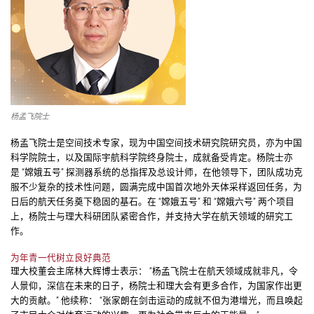
杨孟飞院士
杨孟飞院士是空间技术专家，现为中国空间技术研究院研究员，亦为中国
科学院院士，以及国际宇航科学院终身院士，成就备受肯定。杨院士亦
是 “嫦娥五号” 探测器系统的总指挥及总设计师，在他领导下，团队成功克
服不少复杂的技术性问题，圆满完成中国首次地外天体采样返回任务，为
日后的航天任务奠下稳固的基石。在 “嫦娥五号” 和 “嫦娥六号” 两个项目
上，杨院士与理大科研团队紧密合作，并支持大学在航天领域的研究工
作。
为年青一代树立良好典范
理大校董会主席林大辉博士表示： “杨孟飞院士在航天领域成就非凡，令
人景仰，深信在未来的日子，杨院士和理大会有更多合作，为国家作出更
大的贡献。” 他续称： “张家朗在剑击运动的成就不但为港增光，而且唤起