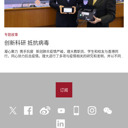
专题故事
创新科研 抵抗病毒
凝心聚力 携手抗疲 新冠肺炎疫情严峻，理大教职员、学生和校友与香港同
行，同心协力抗击疫情。理大进行了多项与疫情相关的研究和发明，并以不同...
订阅
Twitter
Facebook
微
YouTube
iPolyU
Instagram
微
博
信
LinkedIn