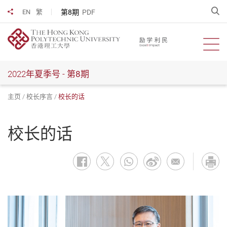
跳
开
第8期
PDF
EN
繁
分享到
到
主
要
开启
内
容
2022年夏季号 -
第8期
主页
校长序言
校长的话
校长的话