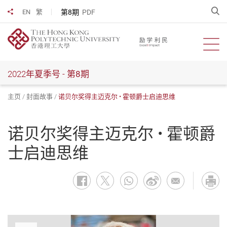
跳
开
第8期
PDF
EN
繁
分享到
到
主
要
开启
内
容
2022年夏季号 -
第8期
主页
封面故事
诺贝尔奖得主迈克尔 • 霍顿爵士启迪思维
诺贝尔奖得主迈克尔 • 霍顿爵
士启迪思维