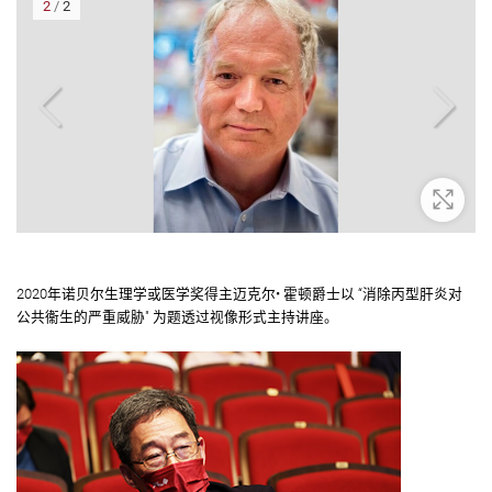
2
/
2
大
放大
2020年诺贝尔生理学或医学奖得主迈克尔• 霍顿爵士以 “消除丙型肝炎对
公共衞生的严重威胁" 为题透过视像形式主持讲座。