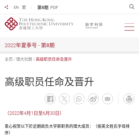
跳
开
第8期
PDF
EN
繁
分享到
到
主
要
开启
内
容
2022年夏季号 -
第8期
主页
理大社群
高级职员任命及晋升
高级职员任命及晋升
（2022年4月1日至6月30日）
衷心祝贺以下於近期肩负大学新职务的理大成员：（按英文姓氏字母排
序）