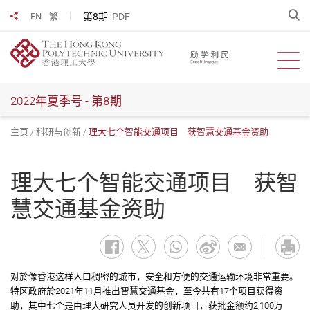
跳
开
第8期
PDF
EN
繁
分享到
到
主
要
开启
内
容
2022年夏季号 -
第8期
主页
科研与创新
理大七个智能交通项目 获智慧交通基金资助
理大七个智能交通项目 获智
慧交通基金资助
对於像香港这样人口稠密的城市，安全和方便的交通运输环境非常重要。
特区政府於2021年11月推出智慧交通基金，至今共有17个项目获得资
助，其中七个是由理大研究人员开发的创新项目，获批金额约2,100万