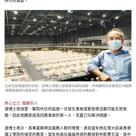
所作的貢獻。
在新冠疫情爆發的初段，源博士憑藉工程專業知識和經驗，率領團隊改良香港亞洲國際
博覽館展館的通風系統，讓該場地轉換成為大型社區治療設施。
將心比己 關顧別人
源博士很清楚，醫院內任何設施一旦發生事故或緊急情況都可能生死攸
關。因此他願意成為回應事故的第一人，克盡己任解決問題。
源博士表示，其專業精神及服務人群的情懷，源自當年他在理大前身香港
理工學院所接受的教育。當年有兩位循循善誘的教授對他影響尤深，其中