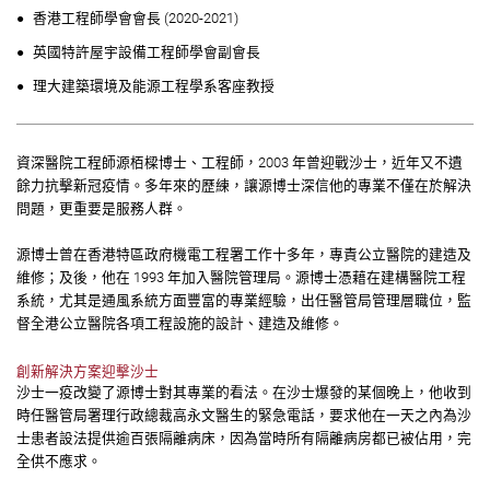
香港工程師學會會長 (2020-2021)
英國特許屋宇設備工程師學會副會長
理大建築環境及能源工程學系客座教授
資深醫院工程師源栢樑博士、工程師，2003 年曾迎戰沙士，近年又不遺
餘力抗擊新冠疫情。多年來的歷練，讓源博士深信他的專業不僅在於解決
問題，更重要是服務人群。
源博士曾在香港特區政府機電工程署工作十多年，專責公立醫院的建造及
維修；及後，他在 1993 年加入醫院管理局。源博士憑藉在建構醫院工程
系統，尤其是通風系統方面豐富的專業經驗，出任醫管局管理層職位，監
督全港公立醫院各項工程設施的設計、建造及維修。
創新解決方案迎擊沙士
沙士一疫改變了源博士對其專業的看法。在沙士爆發的某個晚上，他收到
時任醫管局署理行政總裁高永文醫生的緊急電話，要求他在一天之內為沙
士患者設法提供逾百張隔離病床，因為當時所有隔離病房都已被佔用，完
全供不應求。