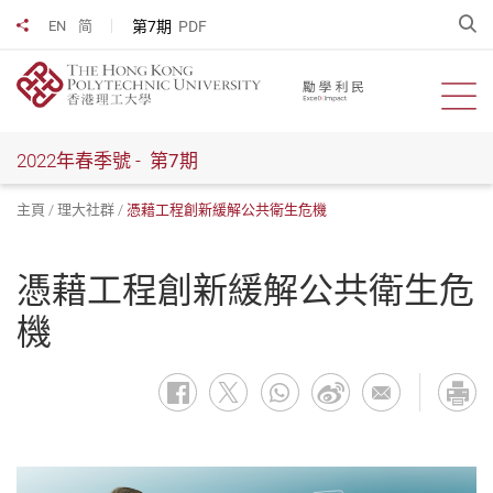
跳
開
第7期
PDF
EN
简
分享到
到
主
要
開啟
內
容
2022年春季號 -
第7期
主頁
理大社群
憑藉工程創新緩解公共衛生危機
憑藉工程創新緩解公共衛生危
機