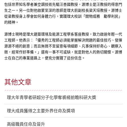
包括世界知名學者兼空調技術先驅汪善國教授，源博士是汪教授的得意門
生之一。另一位對他啟蒙至深的恩師是理大前副校長梁天培教授。源博士
從梁教授身上學會如何身體力行，實踐理大校訓「開物成務 勵學利民」
的精神。
源博士現時是理大建築環境及能源工程學系客座教授，致力啟迪年輕一代
工程師。他表示：「優秀的工程師必須能掌握解決問題的最佳技巧、發揮
源源不絕的創意；而且無微不至留意每項細節、凡事保持好奇心、觀察入
微，經常作好準備。」還有一事不可或缺，就是對他人的熱切關懷。源博
士在自己的專業道路上，便充分實踐了這份信念。
其他文章
理大年青學者研超分子化學奪裘槎前瞻科研大獎
理大成員獲得之主要外界任命及獎項
高級職員任命及晉升