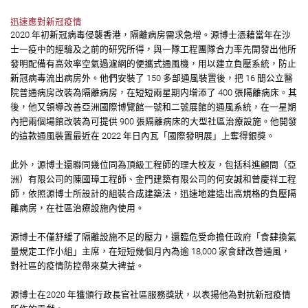
迅速應對新冠疫情
2020 年初新冠病毒侵襲香港，隔離病房需求急增。源博士憑藉當年在沙
士一疫中的經驗及之前的研究所得，與一隊工程團隊合力率先開發出他所
發明配備有高效率空氣過濾網的便攜式通風機，用以建立負壓系統，防止
新冠病毒流出病房外。他們安裝了 150 多部通風裝置後，把 16 間公立醫
院普通病房改裝為隔離病房，在短短兩星期内增添了 400 張隔離病床。其
後，他又領導改善亞洲國際博覽館一號和二號展館的通風系統，在一星期
內把兩個場館改裝為可提供 900 張隔離病床的大型社區治療設施。他開發
的這款通風裝置最近在 2022 年日內瓦「國際發明展」上奪得銀獎。
此外，源博士還聯同幾位同為頂級工程師的理大校友，包括科進顧問（亞
洲）有限公司的陳國璋工程師、金門建築有限公司的何安誠和曾慶祥工程
師，依照源博士所設計的組裝合成建築法，迅速地建造出高規格的負壓隔
離病房，在社區治療設施內使用。
源博士不僅舒緩了隔離設施不足的壓力，還臨危受命擔任政府「食肆換氣
量規定工作小組」主席，在短短幾個月內為逾 18,000 家食肆改善通風，
對社區的疫情防控帶來莫大裨益。
源博士在2020 年獲頒行政長官社區服務獎狀，以表揚他為對抗新冠疫情