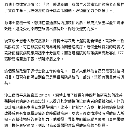
源博士憶述當時情況：「沙士襲港期間，有醫生及醫護為照顧病者而犧牲
了寶貴生命。我被強烈的責任感深深觸動，必須盡全力予以援手。」
源博士靈機一觸，想到在普通病房內加裝抽氣扇，形成負氣壓以產生隔離
效應，避免受污染的空氣流出病房外，問題便迎刃而解。
後來沙士患者人數突然飊升，源博士再次馬上運用創新理念，設計出一款
隔離病房，可在非疫情時簡易地轉換回普通病房。這個全球首創的可變式
設計使醫院病房應用起來十分靈活；而香港醫院的隔離病床總數亦由 177
張瞬間增至過千張，頓解燃眉之急。
這個經驗改變了源博士對工作的看法。一直以來他以為自己只需專注技術
項目，但現在他明白到自己是整個醫院系統的一部分，與所有職員休戚與
共。
沙士疫情平息後直至 2012 年，源博士用了好幾年時間埋首研究如何改善
醫院普通病房的通風設計，以提升其對隱性傳染病患者的隔離效能。他的
設計現已廣為本港公立醫院採用。此外，他制定了方案，把普通病房快速
改裝成具有負氣壓設備的臨時隔離病房，以應日後疫情爆發時隔離病人所
需。憑藉這獨特的專業能力，他獲得世界衛生組織及聯合國項目事務署邀
請，擔任專家顧問，到印尼為公營醫院建造隔離病房給予指導。