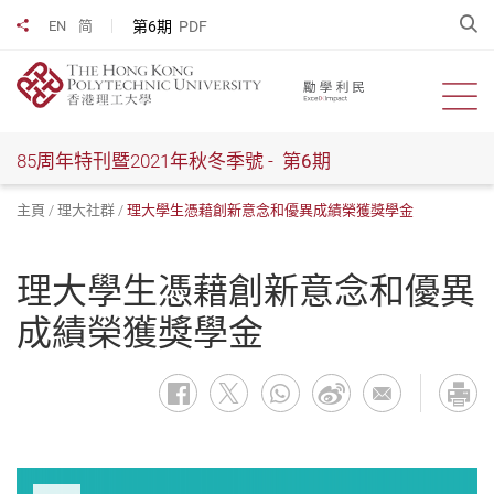
跳
開
第6期
PDF
EN
简
分享到
到
主
要
開啟
內
容
85周年特刊暨2021年秋冬季號 -
第6期
主頁
理大社群
理大學生憑藉創新意念和優異成績榮獲獎學金
理大學生憑藉創新意念和優異
成績榮獲獎學金