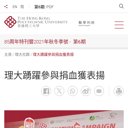
跳
開
第6期
PDF
EN
简
分享到
到
主
要
開啟
內
容
85周年特刊暨2021年秋冬季號 -
第6期
主頁
理大社群
理大踴躍參與捐血獲表揚
理大踴躍參與捐血獲表揚