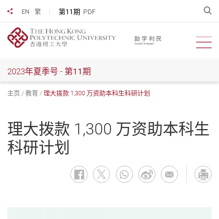
跳
开
第11期
PDF
EN
繁
分享到
到
主
要
开启
内
容
2023年夏季号 -
第11期
主页
教育
理大拨款 1,300 万资助本科生科研计划
理大拨款 1,300 万资助本科生
科研计划