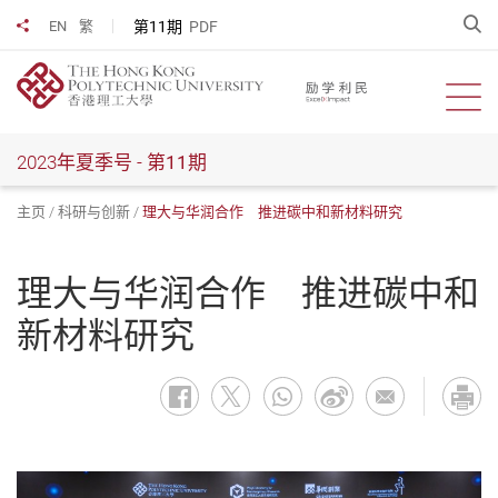
跳
开
第11期
PDF
EN
繁
分享到
到
主
要
开启
内
容
2023年夏季号 -
第11期
主页
科研与创新
理大与华润合作 推进碳中和新材料研究
理大与华润合作 推进碳中和
新材料研究