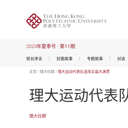
跳
到
主
要
内
容
2023年夏季号 -
第11期
校长序言
封面故事
专题故事
对谈
主页
理大社群
理大运动代表队连续五届大满贯
理大运动代表
理大社群