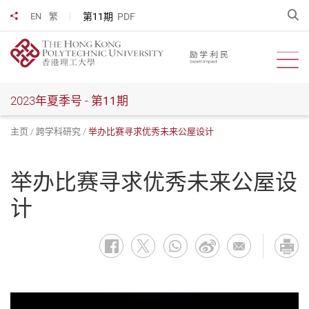
跳
开
第11期
PDF
EN
繁
分享到
到
主
要
开启
内
容
2023年夏季号 -
第11期
主页
跨学科研究
举办比赛寻求优秀未来公屋设计
举办比赛寻求优秀未来公屋设
计