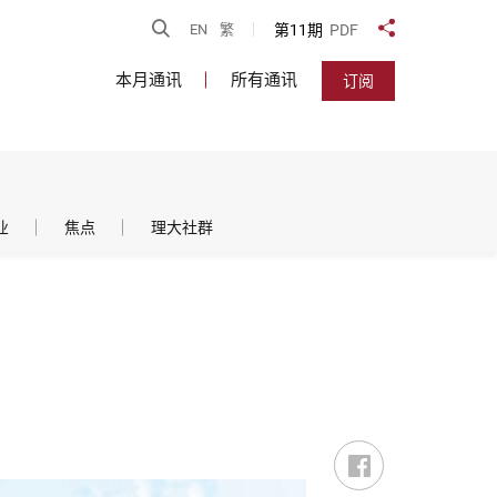
开启搜寻
第11期
PDF
EN
繁
分享到
本月通讯
所有通讯
订阅
业
焦点
理大社群