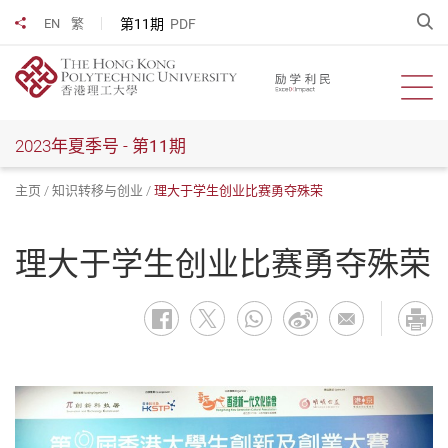
跳
开
第11期
PDF
EN
繁
分享到
到
主
要
开启
内
容
2023年夏季号 -
第11期
主页
知识转移与创业
理大于学生创业比赛勇夺殊荣
理大于学生创业比赛勇夺殊荣