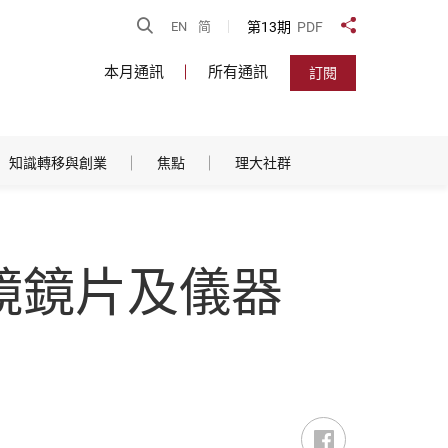
開啟搜尋
第13期
PDF
EN
简
分享到
本月通訊
所有通訊
訂閱
知識轉移與創業
焦點
理大社群
眼鏡鏡片及儀器