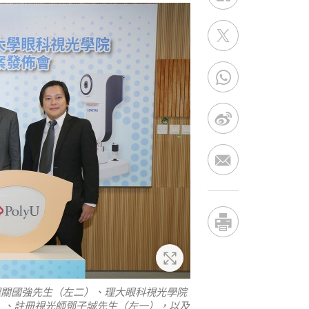
放大
理關國強先生（左二）、理大眼科視光學院
）、註冊視光師鄧子誠先生（左一），以及