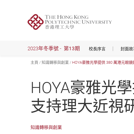
跳
到
主
要
內
容
2023年冬季號 -
第13期
校長序言
封面故
主頁
知識轉移與創業
HOYA豪雅光學提供 380 萬港元
HOYA豪雅光學
支持理大近視
知識轉移與創業