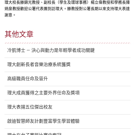
理大校長滕錦光教授、副校長（學生及環球事務）楊立偉教授和學務長陳
炳泉教授歡迎公署代表團到訪理大。滕教授對公署長期以來支持理大表達
謝意。
其他文章
冷凱博士 — 決心與動力是年輕學者成功關鍵
理大創新長者音樂治療系統獲獎
高級職員任命及晉升
理大成員獲得之主要外界任命及獎項
理大表揚五位傑出校友
啟迪智慧師友計劃豐富學生學習體驗