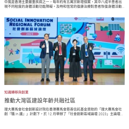
中風是香港主要嚴重疾病之一，每年約有五萬宗新增個案，其中⼋成半患者出
現不同程度的身體活動功能障礙。及時和恆常的復康治療對患者恢復身體活動...
知識轉移與創業
推動大灣區建設年齡共融社區
理大賽馬會社會創新設計院在香港賽馬會慈善信託基金資助的「理大賽馬會社
創『騷.In.廬』」計劃下，於 12 月舉辦了「社會創新區域論壇 2023」主論壇...