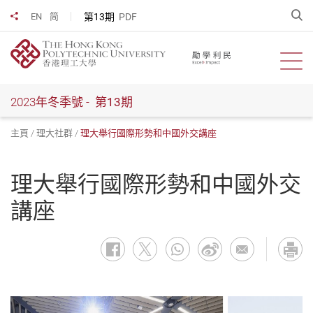
跳
開
第13期
PDF
EN
简
分享到
到
主
要
開啟
內
容
2023年冬季號 -
第13期
主頁
理大社群
理大舉行國際形勢和中國外交講座
理大舉行國際形勢和中國外交
講座