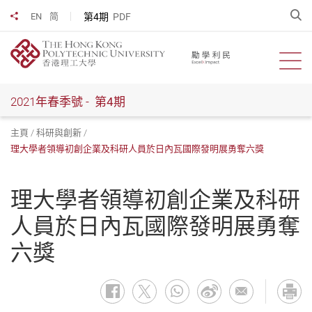
跳
開
第4期
PDF
EN
简
分享到
到
主
要
開啟
內
容
2021年春季號 -
第4期
主頁
科研與創新
理大學者領導初創企業及科研人員於日內瓦國際發明展勇奪六獎
理大學者領導初創企業及科研
人員於日內瓦國際發明展勇奪
六獎