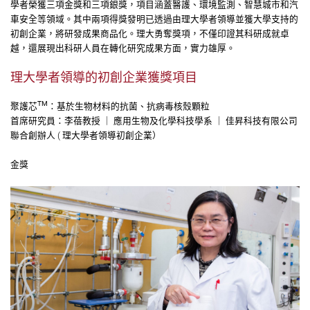
學者榮獲三項金獎和三項銀獎，項目涵蓋醫護、環境監測、智慧城市和汽
車安全等領域。其中兩項得獎發明已透過由理大學者領導並獲大學支持的
初創企業，將研發成果商品化。理大勇奪獎項，不僅印證其科研成就卓
越，還展現出科研人員在轉化研究成果方面，實力雄厚。
理大學者領導的初創企業獲獎項目
TM
聚護芯
：基於生物材料的抗菌、抗病毒核殼顆粒
首席研究員：李蓓教授 ｜ 應用生物及化學科技學系 ｜ 佳昇科技有限公司
聯合創辦人 ( 理大學者領導初創企業）
金獎