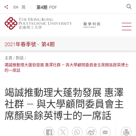
跳
開
第4期
PDF
EN
简
分享到
到
主
要
開啟
內
容
2021年春季號 -
第4期
主頁
對談
竭誠推動理大蓬勃發展 惠澤社群 — 與大學顧問委員會主席顏吳餘英博士
的一席話
竭誠推動理大蓬勃發展 惠澤
社群 — 與大學顧問委員會主
席顏吳餘英博士的一席話