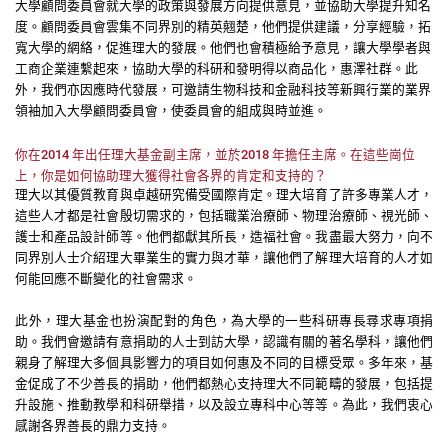
大學顧問委員會就大學的政策與發展方向提供意見，並協助大學提升知名
度。顧問委員會雲集不同界別的精英翹楚，他們提供建議，分享經驗，拓
寬大學的網絡，促進理大的發展。他們也會積極給予意見，讓大學學者與
工商企業連繫起來，協助大學的科研和發明得以商品化，惠澤社群。此
外，我們亦因應時代發展，可邀請生物科技和金融科技等新興行業的業界
領袖加入大學顧問委員會，使委員會的組成與時並進。
你在2014 年出任理大基金副主席，並於2018 年擔任主席。在這些崗位
上，你是如何協助理大獲得社會各界的肯定和支持的？
理大以其優質教育與卓越研究備受國際肯定。理大培育了許多專業人才，
這些人才都是社會殷切需求的，包括職業治療師、物理治療師、視光師、
護士和產品設計師等。他們都獻其所長，造福社會。我盡最大努力，向不
同界別人士介紹理大畢業生的實力與才華，讓他們了解理大培育的人才如
何能回應不斷變化的社會需求。
此外，理大基金也扮演配對的角色，為大學的一些科研專長尋求專項捐
助。我們會邀請有意捐助的人士到訪大學，認識有關的著名學科，讓他們
親身了解理大多個具影響力的項目如何惠及不同的目標受眾。多年來，基
金促成了不少善長的捐助，他們都熱心支持理大不同範疇的發展，包括提
升設施、推動教學和科研舉措，以及設立專科中心等等。為此，我們衷心
感謝各界善長的鼎力支持。