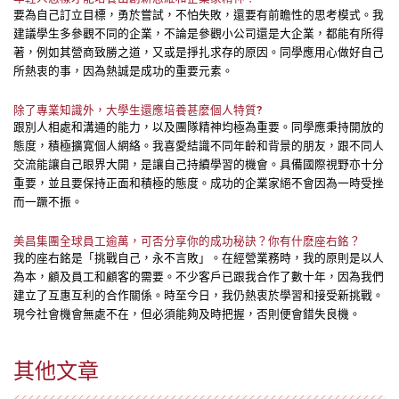
要為自己訂立目標，勇於嘗試，不怕失敗，還要有前瞻性的思考模式。我
建議學生多參觀不同的企業，不論是參觀小公司還是大企業，都能有所得
著，例如其營商致勝之道，又或是掙扎求存的原因。同學應用心做好自己
所熱衷的事，因為熱誠是成功的重要元素。
除了專業知識外，大學生還應培養甚麼個人特質?
跟別人相處和溝通的能力，以及團隊精神均極為重要。同學應秉持開放的
態度，積極擴寛個人網絡。我喜愛結識不同年齡和背景的朋友，跟不同人
交流能讓自己眼界大開，是讓自己持續學習的機會。具備國際視野亦十分
重要，並且要保持正面和積極的態度。成功的企業家絕不會因為一時受挫
而一蹶不振。
美昌集團全球員工逾萬，可否分享你的成功秘訣？你有什麽座右銘？
我的座右銘是「挑戰自己，永不言敗」。在經營業務時，我的原則是以人
為本，顧及員工和顧客的需要。不少客戶已跟我合作了數十年，因為我們
建立了互惠互利的合作關係。時至今日，我仍熱衷於學習和接受新挑戰。
現今社會機會無處不在，但必須能夠及時把握，否則便會錯失良機。
其他文章