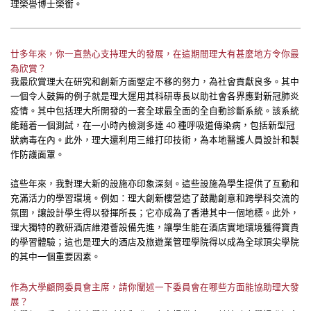
理榮譽博士榮銜。
廿多年來，你一直熱心支持理大的發展，在這期間理大有甚麼地方令你最
為欣賞？
我最欣賞理大在研究和創新方面堅定不移的努力，為社會貢獻良多。其中
一個令人鼓舞的例子就是理大運用其科研專長以助社會各界應對新冠肺炎
疫情。其中包括理大所開發的一套全球最全面的全自動診斷系統。該系統
能藉着一個測試，在一小時內檢測多達 40 種呼吸道傳染病，包括新型冠
狀病毒在內。此外，理大還利用三維打印技術，為本地醫護人員設計和製
作防護面罩。
這些年來，我對理大新的設施亦印象深刻。這些設施為學生提供了互動和
充滿活力的學習環境。例如：理大創新樓營造了鼓勵創意和跨學科交流的
氛圍，讓設計學生得以發揮所長；它亦成為了香港其中一個地標。此外，
理大獨特的教研酒店維港薈設備先進，讓學生能在酒店實地環境獲得寶貴
的學習體驗；這也是理大的酒店及旅遊業管理學院得以成為全球頂尖學院
的其中一個重要因素。
作為大學顧問委員會主席，請你闡述一下委員會在哪些方面能協助理大發
展？