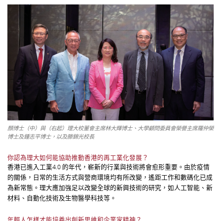
顏博士（中）與（右起）理大校董會主席林大輝博士、大學顧問委員會榮譽主席羅仲榮
博士及鍾志平博士，以及滕錦光校長
你認為理大如何能協助推動香港的再工業化發展？
香港已進入工業4.0 的年代，嶄新的行業與技術將會愈形重要。由於疫情
的關係，日常的生活方式與營商環境均有所改變，遙距工作和數碼化已成
為新常態。理大應加強足以改變全球的新興技術的研究，如人工智能、新
材料、自動化技術及生物醫學科技等。
年輕人怎樣才能培養出創新思維和企業家精神？