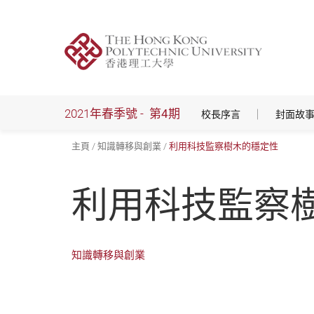
跳
到
主
要
內
容
2021年春季號 -
第4期
校長序言
封面故
主頁
知識轉移與創業
利用科技監察樹木的穩定性
利用科技監察
知識轉移與創業