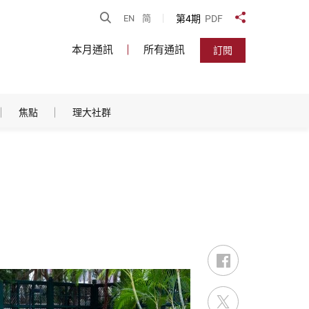
開啟搜尋
第4期
PDF
EN
简
分享到
本月通訊
所有通訊
訂閱
焦點
理大社群