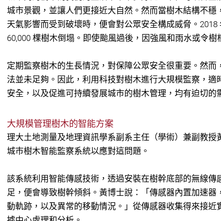
城市景觀，並讓人們更接近大自然。然而當樹木結構不穩
天氣影響而受到破壞時，便會對公眾安全構成威脅。2018
60,000 棵樹木倒塌。即使颱風過後，因強風和雨水或令
定期監察樹木的生長情況，對保障公眾安全很重要。然而
法並未足夠。因此，利用科技對樹木進行大規模監察，適
安全，以及促進可持續發展城市的樹木管理，均有迫切的
大規模管理樹木的智能方案
理大土地測量及地理資訊學系副系主任（學術）兼副教授
城巿樹木智能監察系統以應對這問題。
該系統利用智能傳感技術，透過安裝在樹幹底部的無線傳
足，便會導致樹幹傾斜。黃博士說：「傳感器內置加速器
動軌跡，以及異常的移動情況。」從傳感器收集得來接近
據中心處理和分析。