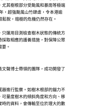
，尤其樹根部分受颱風和暴雨等極端
 年，超強颱風山竹肆虐，令本港逾
樹根鬆脫，塌樹的危機仍然存在。
，只運用目測檢查樹木狀態的傳統方
時採取相應的護養措施，對保障公眾
需要。
黃文聲博士帶領的團隊，成功開發了
感器進行監察。如樹木根部的錨力不
，可量度樹木的傾斜角度和方向、移
實時的資料，會傳輸至位於理大的數