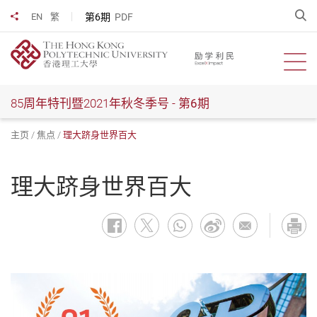
跳
开
第6期
PDF
EN
繁
分享到
到
主
要
开启
内
容
85周年特刊暨2021年秋冬季号 -
第6期
主页
焦点
理大跻身世界百大
理大跻身世界百大