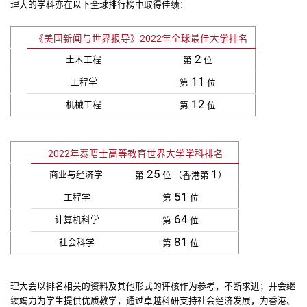
理大的学科亦在以下全球排行榜中取得佳绩：
《美国新闻与世界报导》2022年全球最佳大学排名
2
土木工程
第
位
11
工程学
第
位
12
机械工程
第
位
2022年泰晤士高等教育世界大学学科排名
25
1
商业与经济学
第
位 （香港第
）
51
工程学
第
位
64
计算机科学
第
位
81
社会科学
第
位
理大会以排名相关的资料及其他形式的评核作为参考，不断求进；并会继
续竭力为学生提供优质教学，通过卓越科研支持社会经济发展，为香港、