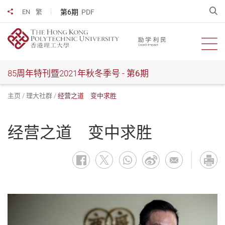
跳
开
第6期
PDF
EN
繁
分享到
到
主
要
开启
内
容
85周年特刊暨2021年秋冬季号 -
第6期
主页
理大社群
经营之道 变中求胜
经营之道 变中求胜