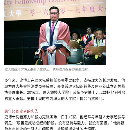
理大颁授大学院士荣衔予史博士，表扬他对社会的重要贡献。
多年来，史博士在理大先后担任多项重要职务，支持理大的长远发展。他
现为理大基金管治委员会成员，亦身兼理大知识转移及创业处成立的总裁
协会理事长。2016年，理大颁授大学院士荣衔予史博士，以颂扬他对社会
的重大贡献。史博士现时亦为理大的大学院士协会当然顾问。
给年轻创业者的忠告
史博士凭着努力和毅力克服困难，白手兴家，他经常与年轻人分享经验与
洞见："艰苦是成功必经的阶段。没有坚持与毅力，就没有回报。" 他亦鼓
励有志创业的年轻人扩阔眼界，放眼机遇处处的大湾区。