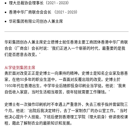
理大总裁协会理事长（2021 - 2023）
香港中华厂商联合会会长 （2021 - 2023）
华彩集团有限公司创办人兼主席
华彩集团创办人兼主席史立德博士就任香港主要工商团体香港中华厂商联
合会（厂商会）会长时说："我们正进入一个崭新的时代，最重要的是我
们是否愿意去改变。"
从学徒到集团主席
勇於面对改变正正是史博士一向秉持的精神。史博士是知名企业家及慈善
家，在他50多年的职业生涯中，一直面对反覆出现的改变。史博士於
1950年代在香港出生，中学毕业后随即投身印刷业当学徒。他说："我来
自低收入家庭，当时生活相当艰苦，很年轻就需要工作赚钱。"
史博士有一次操作印刷机时不幸遇上严重意外，失去三根手指并需留院三
个月。他说："出院后我决定转行，去了一家制衣厂的办公室工作。" 当时
他决心提升个人技能，下班后便到香港理工学院（理大前身）修读夜校课
程，藉此了解制衣业的最新知识和发展。