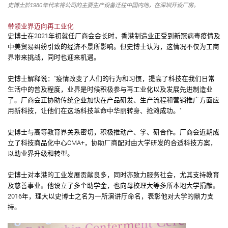
史博士於1980年代末将公司的主要生产设备迁往中国内地，在深圳开设厂房。
带领业界迈向再工业化
史博士在2021年初就任厂商会会长时，香港制造业正受到新冠病毒疫情及
中美贸易纠纷引致的经济不景所影响。但史博士认为，这情况不仅为工商
界带来挑战，同时也迎来机遇。
史博士解释说："疫情改变了人们的行为和习惯，提高了科技在我们日常
生活中的普及程度，业界是时候积极参与再工业化以及发展先进制造业
了。厂商会正协助传统企业加快在产品研发、生产流程和营销推广方面应
用新科技，让他们在这场科技革命中华丽转身、抢滩成功。"
史博士与高等教育界关系密切，积极推动产、学、研合作。厂商会近期成
立了科技商品化中心CMA+，协助厂商配对由大学研发的合适科技方案，
以助业界升级和转型。
史博士对本港的工业发展贡献良多，同时亦致力服务社会，尤其支持教育
及慈善事业。他设立了多个助学金，也向母校理大等多所本地大学捐献。
2016年，理大以史博士之名为一所演讲厅命名，表彰他对大学的鼎力支
持。