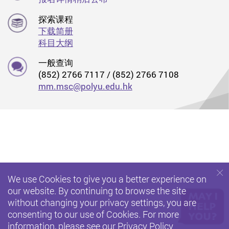
探索课程
下载简册
科目大纲
一般查询
(852) 2766 7117 / (852) 2766 7108
mm.msc@polyu.edu.hk
We use Cookies to give you a better experience on
our website. By continuing to browse the site
without changing your privacy settings, you are
consenting to our use of Cookies. For more
information, please see our
Privacy Policy