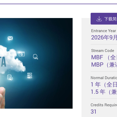
下载简
Entrance Year
2026年9
Stream Code
MBF （
MBP（兼
Normal Durati
1 年（全
1.5 年（
Credits Requir
31