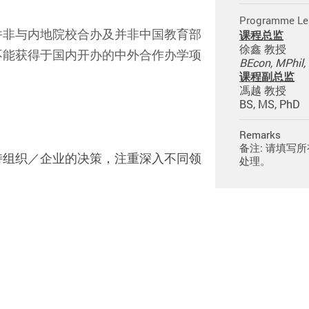
Programme Le
并非与内地院校合办及并非中国教育部
课程总监
徐鑫 教授
不能获得于国内开办的中外合作办学项
BEcon, MPhil,
课程副总监
馮越 教授
BS, MS, PhD
Remarks
备注: 请填写
持组织／企业的决策，注重深入不同领
处理。