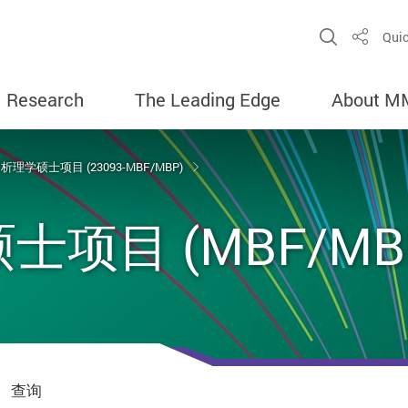
Open Sit
Quic
Share
Research
The Leading Edge
About M
理学硕士项目 (23093-MBF/MBP)
项目 (MBF/MB
查询