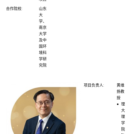
合作院校:
山东
大
学、
南京
大学
及中
国环
境科
学研
究院
项目负责人:
黄维
扬教
授
理
大
理
学
院