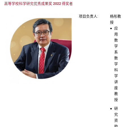
高等学校科学研究优秀成果奖 2022 得奖者
项目负责人:
杨彤教
授
应
用
数
学
系
数
学
科
学
讲
座
教
授
研
究
资
助