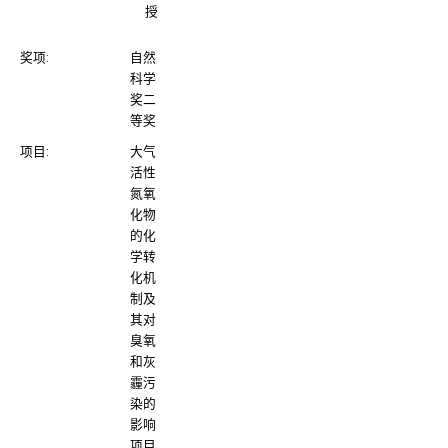
授
奖项:
自然
科学
奖二
等奖
项目:
大气
活性
氮氧
化物
的化
学转
化机
制及
其对
臭氧
和灰
霾污
染的
影响
项目