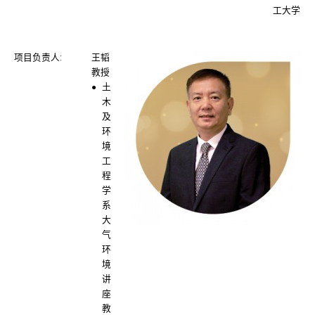
工大学
项目负责人:
王韬
教授
土
木
及
环
境
工
程
学
系
大
气
环
境
讲
座
教