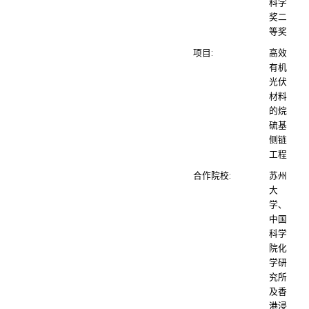
科学
奖二
等奖
项目:
高效
有机
光伏
材料
的烷
硫基
侧链
工程
合作院校:
苏州
大
学、
中国
科学
院化
学研
究所
及香
港浸