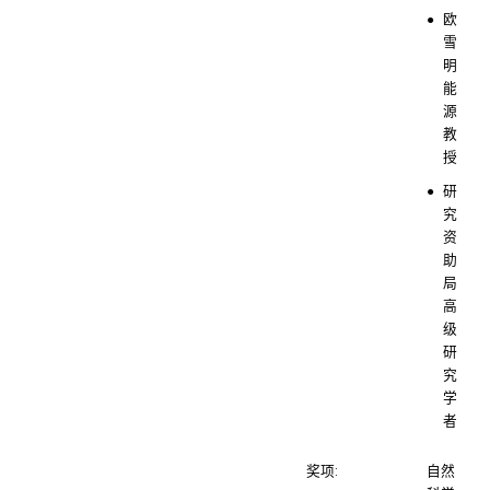
欧
雪
明
能
源
教
授
研
究
资
助
局
高
级
研
究
学
者
奖项:
自然