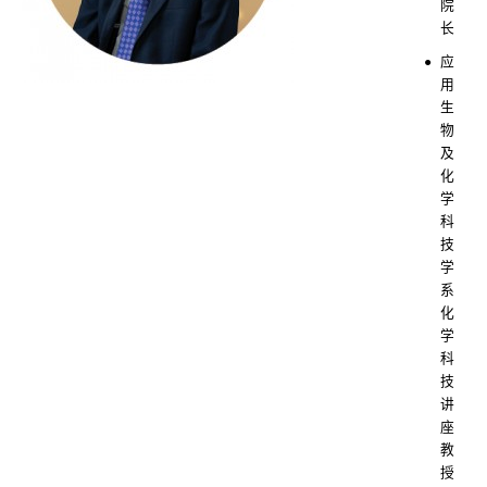
院
长
应
用
生
物
及
化
学
科
技
学
系
化
学
科
技
讲
座
教
授