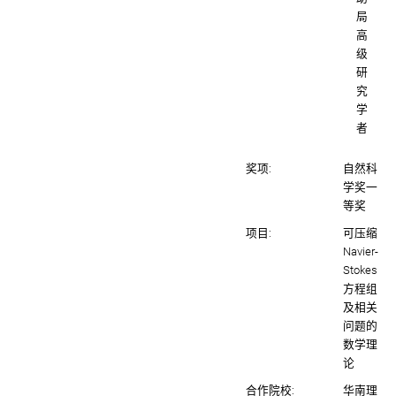
局
高
级
研
究
学
者
奖项:
自然科
学奖一
等奖
项目:
可压缩
Navier-
Stokes
方程组
及相关
问题的
数学理
论
合作院校:
华南理