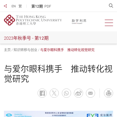
跳
开
第12期
PDF
EN
繁
分享到
到
主
要
开启
内
容
2023年秋季号 -
第12期
主页
知识转移与创业
与爱尔眼科携手 推动转化视觉研究
与爱尔眼科携手 推动转化视
觉研究