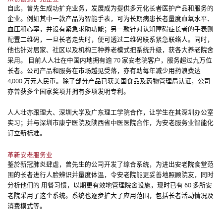
自此，曾先生成功扩充业务，发展成为提供多元化长者医护产品和服务的
企业。例如其中一款产品为智能手表，可为长期病患长者量度血氧水平、
血压和心率，并设有紧急求助功能；另一款针对认知障碍症长者的手表则
配置二维码，一旦长者走失时，便可透过二维码联系紧急联络人。同时，
他也针对居家、社区以及机构三种养老模式把系统升级，获各大养老院舍
采用。 目前人人壮在中国内地拥有逾 70 家安老院客户，服务超过九万位
长者。公司产品和服务在巿场越见受落，亦有助每年减少用药浪费达
4,000 万元人民币。除了部分产品已获美国食品及药物管理局认证，公司
亦曾获多个国家奖项并拥有多项发明专利。
人人壮亦跟理大、深圳大学及广东理工学院合作，让学生在其深圳办公室
实习；并与深圳市康宁医院及陕西省中医医院合作，为安老服务业智能化
订立新标准。
革新安老服务业
鉴於新冠肺炎肆虐，曾先生的公司开发了综合系统，为进出安老院食堂范
围的长者进行人脸辨识并量度体温，令安老院能更妥善地照顾院友，同时
分析他们的 用餐习惯，以期更有效地管理院舍设施，现时已有 60 多所安
老院采用了这个系统。系统也逐步扩大了应用范围，包括长者活动情况及
消费模式等。