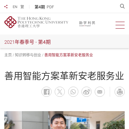
跳
开
第4期
PDF
EN
繁
分享到
到
主
要
开启
内
容
2021年春季号 -
第4期
主页
知识转移与创业
善用智能方案革新安老服务业
善用智能方案革新安老服务业