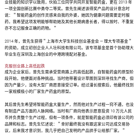
业技能的知识学以致用，伙拍三位同学共同开发智能药盒，更在 2013 年
一项全国创新比赛中勇夺二等奖。曾先生阐述该得奖产品的设计意念时
说：＂智能药盒的创作灵感来自我的外婆，她因为健康问题需要定时服
药，我希望这项发明能够帮助她及其他长期病患长者，得以按时、不重复
亦不忘记服食正确的药物。＂
2014 年，曾先生获得＂上海巿大学生科技创业基金会 — 理大专项基金＂
的资助，成立初创企业人人壮科技有限公司。该专项基金是首个协助理大
毕业生在深圳及上海创业的中港跨境配对基金。
克服创业路上高低起跌
成为企业家后，曾先生需承受营商路上的高低起跌，自智能药盒的原型阶
段开始，他便面对各种挑战。当时他带著设计草图到深圳寻找生产商，但
因为产量少，没有大型厂商愿意接受订单。经过漫长搜索后，他最终找到
一家规模极小的厂家生产药盒的原型。
其后曾先生希望将智能药盒大量生产，然而他对生产过程一窍不通，也没
有制造产品方面的人脉网络。当时有厂商向他表示愿意投资 10 万元人民
币并负责整个生产过程，但有一项条件，就是智能药盒必须印有该公司的
品牌和标志。曾先生忆述说：＂幸好最终我没有跟这家公司达成交易协
议，后来我才意识到，我几乎把自己发明的产品拱手让给那厂家。＂